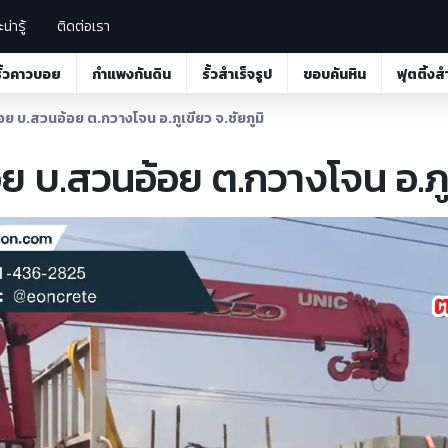
น่ารู้
ติดต่อเรา
รั้วคาวบอย
กำแพงกันดิน
รั้วสำเร็จรูป
ขอบคันหิน
ฟุตติ้งส
ย บ.สวนอ้อย ต.กวางโจน อ.ภูเขียว จ.ชัยภูมิ
 บ.สวนอ้อย ต.กวางโจน อ.ภูเ