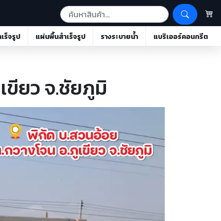
ำเร็จรูป
แผ่นพื้นสำเร็จรูป
รางระบายน้ำ
แบริเออร์คอนกรีต
ขียว จ.ชัยภูมิ