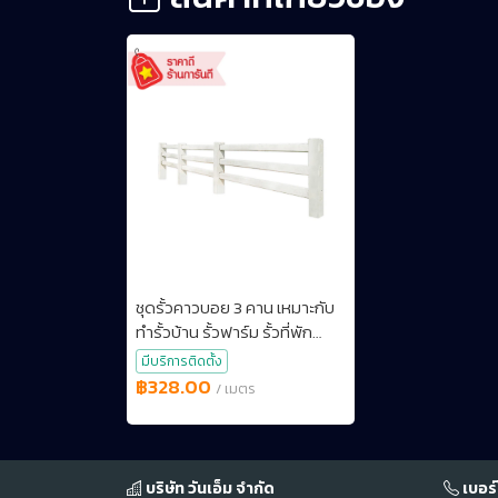
ชุดรั้วคาวบอย 3 คาน เหมาะกับ
ทำรั้วบ้าน รั้วฟาร์ม รั้วที่พัก
รีสอร์ท สไตล์คลาสสิก แข็งแรง
มีบริการติดตั้ง
เสริมให้ทิวทัศน์สวยงาม แบบ 3
฿328.00
/ เมตร
คานจะสูง 1.2 เมตร (หลังฝังดิน
แล้ว) ระยะรั้วยาว 2.5 เมตร/ช่อง
บริษัท วันเอ็ม จำกัด
เบอร์