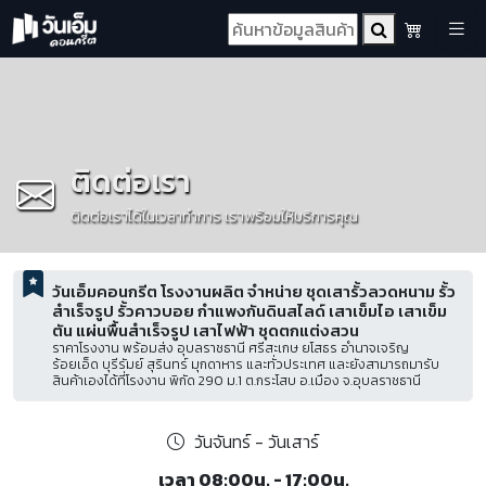
ติดต่อเรา
ติดต่อเราได้ในเวลาทำการ เราพร้อมให้บริการคุณ
วันเอ็มคอนกรีต โรงงานผลิต จำหน่าย ชุดเสารั้วลวดหนาม รั้ว
สำเร็จรูป รั้วคาวบอย กำแพงกันดินสไลด์ เสาเข็มไอ เสาเข็ม
ตัน แผ่นพื้นสำเร็จรูป เสาไฟฟ้า ชุดตกแต่งสวน
ราคาโรงงาน พร้อมส่ง อุบลราชธานี ศรีสะเกษ ยโสธร อำนาจเจริญ
ร้อยเอ็ด บุรีรัมย์ สุรินทร์ มุกดาหาร และทั่วประเทศ และยังสามารถมารับ
สินค้าเองได้ที่โรงงาน พิกัด 290 ม.1 ต.กระโสบ อ.เมือง จ.อุบลราชธานี
วันจันทร์ - วันเสาร์
เวลา 08:00น. - 17:00น.